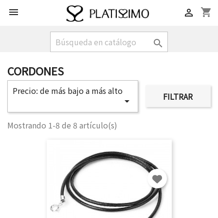
shopping_cart


Iniciar sesión
You need to be logged in to save products in your wish

list.
CORDONES
Cancelar
Iniciar sesión
Precio: de más bajo a más alto
FILTRAR

Mostrando 1-8 de 8 artículo(s)